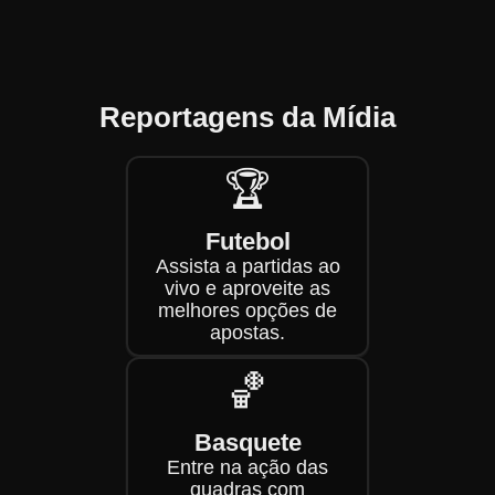
Reportagens da Mídia
🏆
Futebol
Assista a partidas ao
vivo e aproveite as
melhores opções de
apostas.
🏀
Basquete
Entre na ação das
quadras com