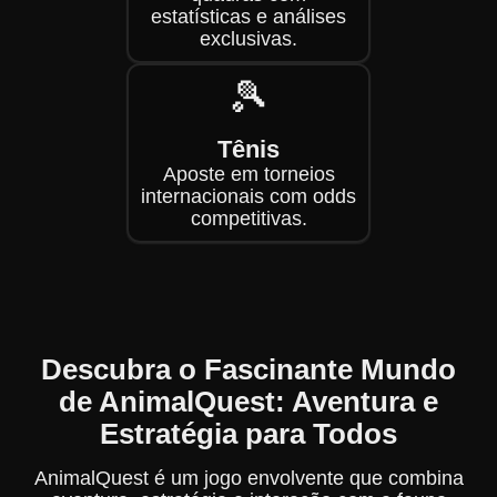
estatísticas e análises
exclusivas.
🎾
Tênis
Aposte em torneios
internacionais com odds
competitivas.
Descubra o Fascinante Mundo
de AnimalQuest: Aventura e
Estratégia para Todos
AnimalQuest é um jogo envolvente que combina