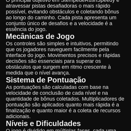
O principal objetivo em StempedeRushSpeedy é
atravessar pistas desafiadoras o mais rápido
possível, evitando obstáculos e coletando bônus
ao longo do caminho. Cada pista apresenta um
conjunto único de desafios e a velocidade é a
essência do jogo.
Mecânicas de Jogo
Os controles são simples e intuitivos, permitindo
que os jogadores naveguem facilmente pela
interface do jogo. Movimentos precisos e rápidas
decisões são essenciais para superar os
obstáculos que surgem em ritmo crescente à
medida que o nível avança.
Sistema de Pontuação
As pontuações são calculadas com base na
velocidade de conclusão de cada nível e na
quantidade de bônus coletados. Multiplicadores de
pontuação são aplicados quanto mais rápida é a
finalização e quanto maior é a coleta de recursos
adicionais.
Níveis e Dificuldades
O jogo é dividido em múltiplas fases, cada uma