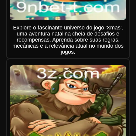
Explore o fascinante universo do jogo 'Xmas',
uma aventura natalina cheia de desafios e
recompensas. Aprenda sobre suas regras,
mecânicas e a relevância atual no mundo dos
jogos.