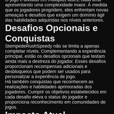
apresentando uma complexidade maior. À medida
que os jogadores progridem, eles enfrentam novas
ameaças e desafios que exigem um domínio ágil
das habilidades adquiridas nos níveis anteriores.
Desafios Opcionais e
Conquistas
StempedeRushSpeedy não se limita a apenas
completar níveis. Complementando a experiência
principal, estão os desafios opcionais que testam
ainda mais a destreza do jogador. Esses desafios
proporcionam recompensas adicionais e
desbloqueios que podem ser usados para
personalizar a experiência de jogo.
Há também conquistas que reconhecem as
realizações e habilidades aprimoradas dos
jogadores. Cumprir os objetivos estabelecidos em
cada desafio eleva o status do jogador e
proporciona reconhecimento em comunidades de
jogos.