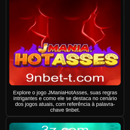
Explore o jogo JManiaHotAsses, suas regras
intrigantes e como ele se destaca no cenário
dos jogos atuais, com referência à palavra-
chave 9nbet.