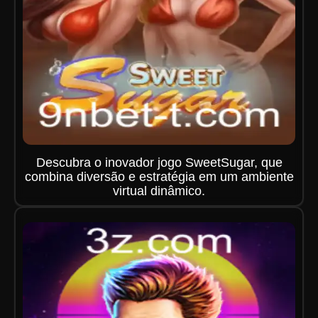
Descubra o inovador jogo SweetSugar, que
combina diversão e estratégia em um ambiente
virtual dinâmico.