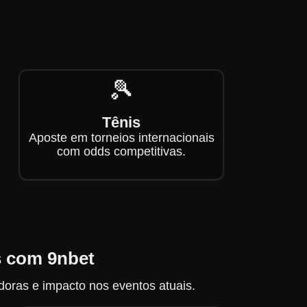
🎾
Tênis
Aposte em torneios internacionais
com odds competitivas.
s com 9nbet
doras e impacto nos eventos atuais.