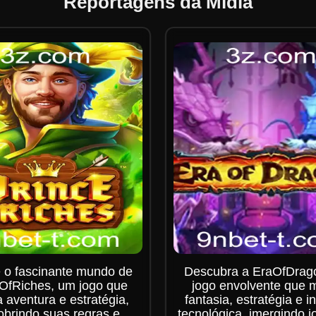
Reportagens da Mídia
 o fascinante mundo de
Descubra a EraOfDrag
OfRiches, um jogo que
jogo envolvente que m
a aventura e estratégia,
fantasia, estratégia e 
brindo suas regras e
tecnológica, imergindo 