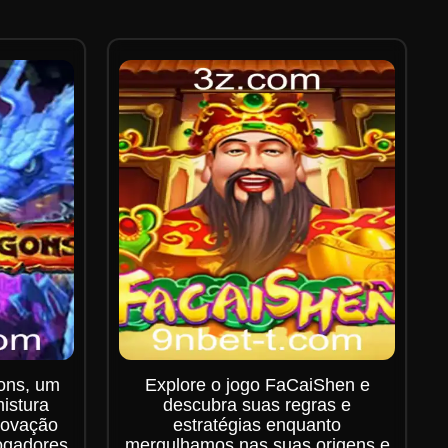
ons, um
Explore o jogo FaCaiShen e
istura
descubra suas regras e
inovação
estratégias enquanto
jogadores
mergulhamos nas suas origens e