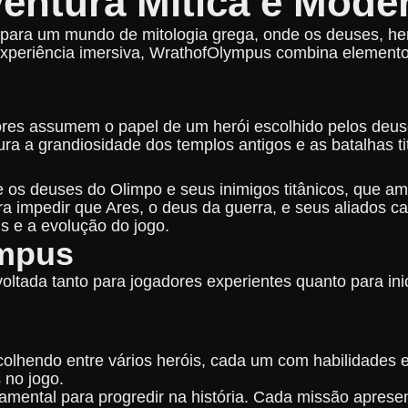
entura Mítica e Mode
para um mundo de mitologia grega, onde os deuses, her
experiência imersiva, WrathofOlympus combina elemento
ores assumem o papel de um herói escolhido pelos deuse
tura a grandiosidade dos templos antigos e as batalhas t
re os deuses do Olimpo e seus inimigos titânicos, que 
 impedir que Ares, o deus da guerra, e seus aliados cau
s e a evolução do jogo.
mpus
ltada tanto para jogadores experientes quanto para inic
lhendo entre vários heróis, cada um com habilidades 
 no jogo.
mental para progredir na história. Cada missão aprese