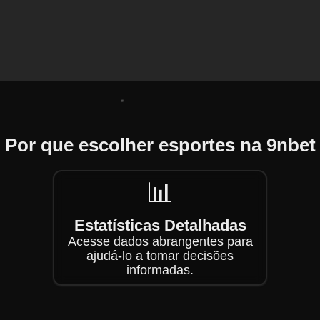
Por que escolher esportes na 9nbet
❄
📊
Estatísticas Detalhadas
Acesse dados abrangentes para
ajudá-lo a tomar decisões
informadas.