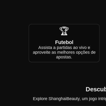
🏆
Futebol
Assista a partidas ao vivo e
aproveite as melhores opções de
apostas.
Descub
Explore ShanghaiBeauty, um jogo intri