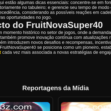
qui estão algumas dicas essenciais: concentre-se em fo
toriamente no tabuleiro; e gerencie seu tempo de modo 
ntecedência, considerando as possíveis reações em cade
as oportunidades no jogo.
cto do FruitNovaSuper40
 momento histórico no setor de jogos, onde a demanda p
 também promove inovação contínua com atualizações r
ém introduzem novos desafios e recompensas, incentiva
r, FruitNovaSuper40 se posiciona como um pioneiro, est
t
cada vez mais associada a novas estratégias de engaja
Reportagens da Mídia