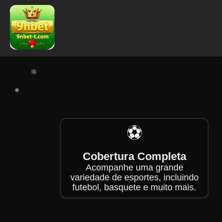
❄
❄
❄
❄
❄
❄
⚽
❄
Cobertura Completa
Acompanhe uma grande
variedade de esportes, incluindo
futebol, basquete e muito mais.