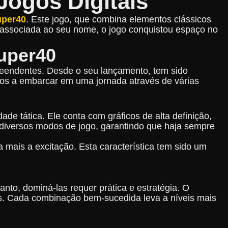
ogos Digitais
uper40
. Este jogo, que combina elementos clássicos
associada ao seu nome, o jogo conquistou espaço no
uper40
preendentes. Desde o seu lançamento, tem sido
dos a embarcar em uma jornada através de várias
de tática. Ele conta com gráficos de alta definição,
e diversos modos de jogo, garantindo que haja sempre
 mais a excitação. Esta característica tem sido um
nto, dominá-las requer prática e estratégia. O
ntos. Cada combinação bem-sucedida leva a níveis mais